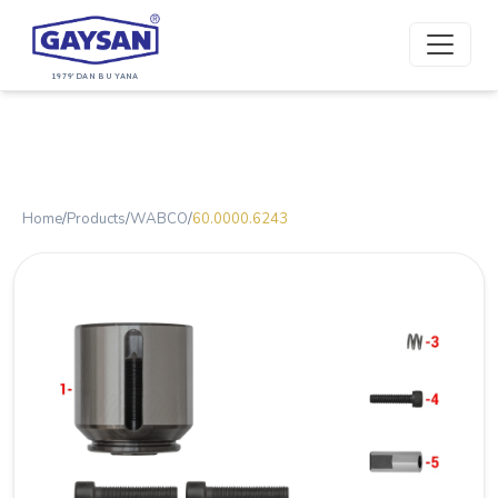
1979'DAN BU YANA
Home
/
Products
/
WABCO
/
60.0000.6243