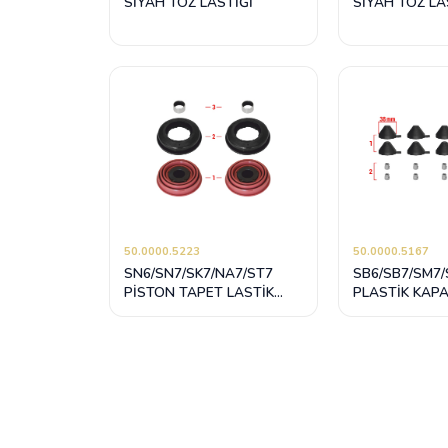
SİYAH TOZ LASTİĞİ
SİYAH TOZ LA
50.0000.5223
50.0000.5167
SN6/SN7/SK7/NA7/ST7
SB6/SB7/SM7/
PİSTON TAPET LASTİK
PLASTİK KAP
TAMİR TAKIMI (KİLİTLEMELİ
TAMİR TAKIMI
SİYAH)