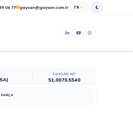
39 06 77
gaysan@gaysan.com.tr
TR
GAYSAN NO
ISA)
51.0070.5540
 PARÇA