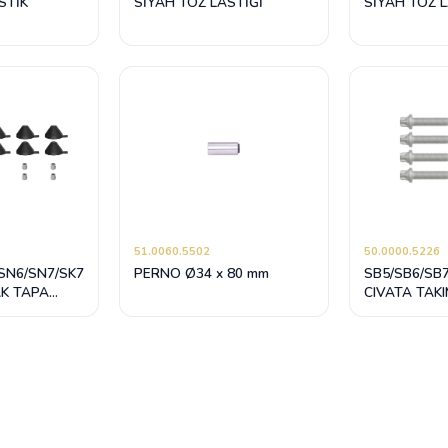
STİK
SİYAH TOZ LASTİĞİ
SİYAH TOZ 
51.0060.5502
50.0000.5226
SN6/SN7/SK7/NA7/ST7
PERNO Ø34 x 80 mm
SB5/SB6/SB
AK TAPA
CIVATA TAKI
 38 mm