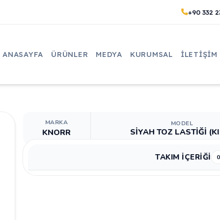
+90 332 2
ANASAYFA
ÜRÜNLER
MEDYA
KURUMSAL
İLETIŞIM
MARKA
MODEL
SİYAH TOZ LASTİĞİ (K
KNORR
TAKIM İÇERİĞİ
0