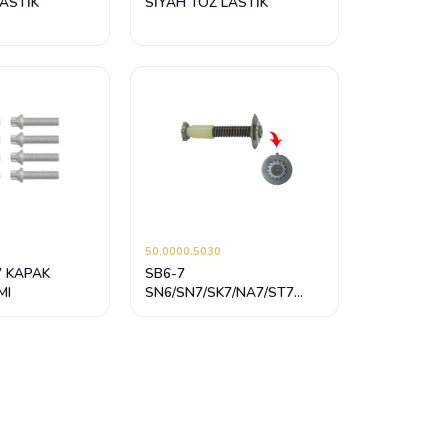
LASTİK
SİYAH TOZ LASTİK
50.0000.5030
7 KAPAK
SB6-7
MI
SN6/SN7/SK7/NA7/ST7
YAYLI SABİT AYAR
MEKANİZMASI