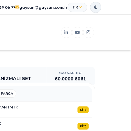
39 06 77
gaysan@gaysan.com.tr
TR
GAYSAN NO
ANİZMALI SET
60.0000.6061
 PARÇA
MAN TM TK
GİT
K
GİT