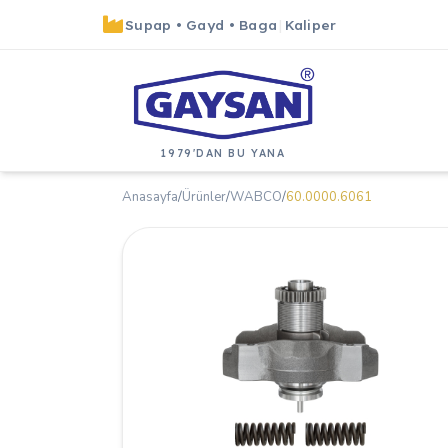
Supap
•
Gayd
•
Baga
|
Kaliper
1979'DAN BU YANA
Anasayfa
/
Ürünler
/
WABCO
/
60.0000.6061