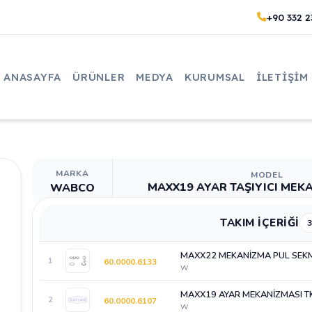
+90 332 2
ANASAYFA
ÜRÜNLER
MEDYA
KURUMSAL
İLETIŞIM
MARKA
MODEL
MAXX19 AYAR TAŞIYICI MEK
WABCO
TAKIM İÇERİĞİ
3
MAXX22 MEKANİZMA PUL SEK
1
60.0000.6133
W
MAXX19 AYAR MEKANİZMASI T
2
60.0000.6107
W