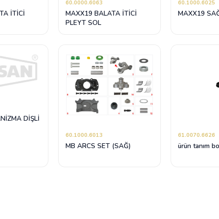
60.0000.6063
60.1000.6025
A İTİCİ
MAXX19 BALATA İTİCİ
MAXX19 SAĞ
PLEYT SOL
NİZMA DİŞLİ
60.1000.6013
61.0070.6626
MB ARCS SET (SAĞ)
ürün tanım b