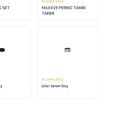
60.0000.6060
 SET
MAXX19 PERNO TAMİR
TAKIMI
61.0040.6621
oş
ürün tanım boş