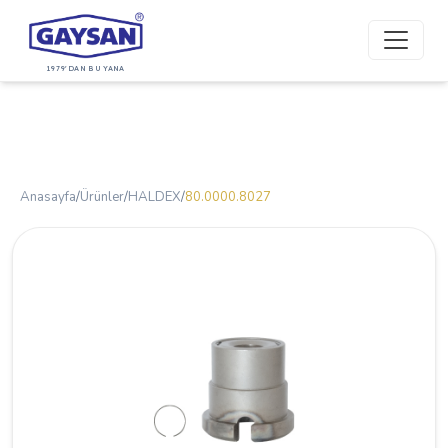
1979'DAN BU YANA
Anasayfa
/
Ürünler
/
HALDEX
/
80.0000.8027