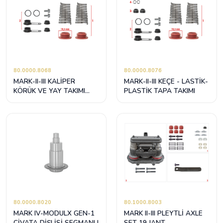
80.0000.8068
80.0000.8076
MARK-II-III KALİPER
MARK-II-III KEÇE - LASTİK-
KÖRÜK VE YAY TAKIMI
PLASTİK TAPA TAKIMI
(78,5mm)
80.0000.8020
80.1000.8003
MARK IV-MODULX GEN-1
MARK II-III PLEYTLİ AXLE
CİVATA DİŞLİSİ SEGMANLI
SET 19 JANT