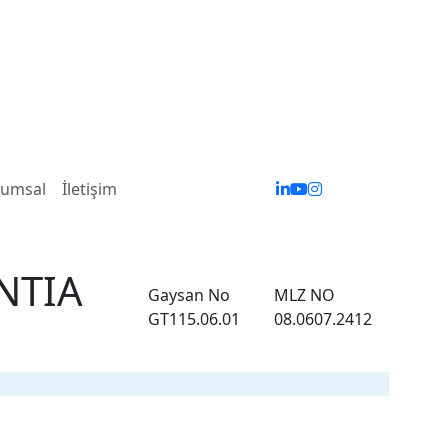
rumsal
İletişim
ANTIA
Gaysan No
MLZ NO
GT115.06.01
08.0607.2412