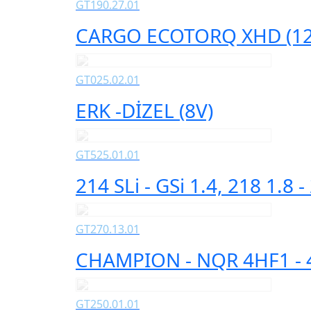
GT190.27.01
CARGO ECOTORQ XHD (12,7
GT025.02.01
ERK -DİZEL (8V)
GT525.01.01
214 SLi - GSi 1.4, 218 1.8 
GT270.13.01
CHAMPION - NQR 4HF1 - 
GT250.01.01