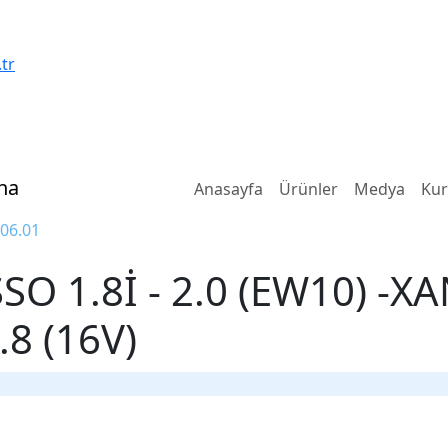
tr
na
Anasayfa
Ürünler
Medya
Ku
06.01
O 1.8İ - 2.0 (EW10) -X
.8 (16V)