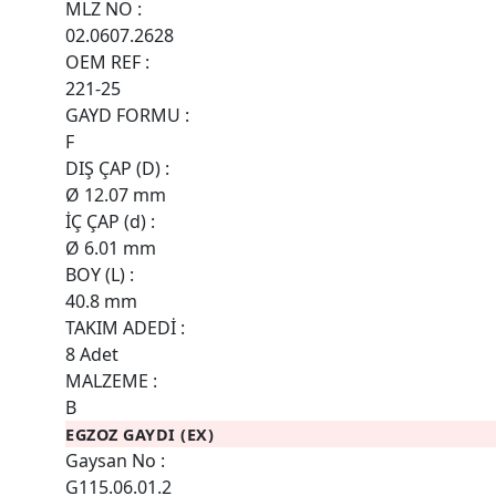
MLZ NO :
02.0607.2628
OEM REF :
221-25
GAYD FORMU :
F
DIŞ ÇAP (D) :
Ø 12.07 mm
İÇ ÇAP (d) :
Ø 6.01 mm
BOY (L) :
40.8 mm
TAKIM ADEDİ :
8 Adet
MALZEME :
B
EGZOZ GAYDI (EX)
Gaysan No :
G115.06.01.2