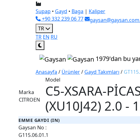
Supap
•
Gayd
•
Baga
|
Kaliper
+90 332 239 06 77
gaysan@gaysan.com.
TR
TR
EN
RU
1979'dan bu ya
Anasayfa
/
Ürünler
/
Gayd Takımları
/
GT115.
Model
C5-XSARA-PİCASS
Marka
CITROEN
(XU10J42) 2.0 - 1
EMME GAYDI (IN)
Gaysan No :
G115.06.01.1