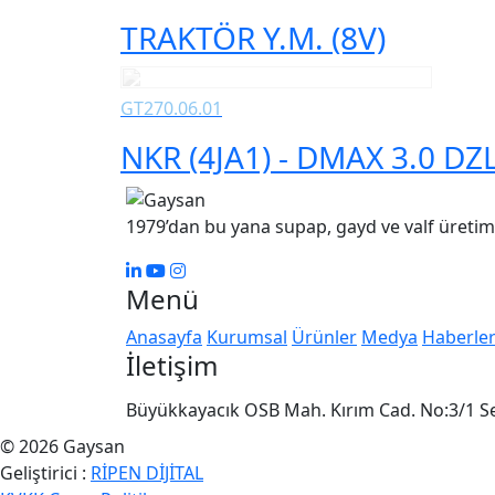
TRAKTÖR Y.M. (8V)
GT270.06.01
NKR (4JA1) - DMAX 3.0 DZL 
1979’dan bu yana supap, gayd ve valf üretim
Menü
Anasayfa
Kurumsal
Ürünler
Medya
Haberle
İletişim
Büyükkayacık OSB Mah. Kırım Cad. No:3/1 
© 2026 Gaysan
Geliştirici :
RİPEN DİJİTAL