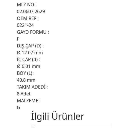
MLZ NO :
02.0607.2629
OEM REF :
0221-24
GAYD FORMU :
F
DIŞ ÇAP (D) :
Ø 12.07 mm
İÇ ÇAP (d) :
Ø 6.01 mm
BOY (L) :
40.8 mm
TAKIM ADEDİ :
8 Adet
MALZEME :
G
İlgili Ürünler