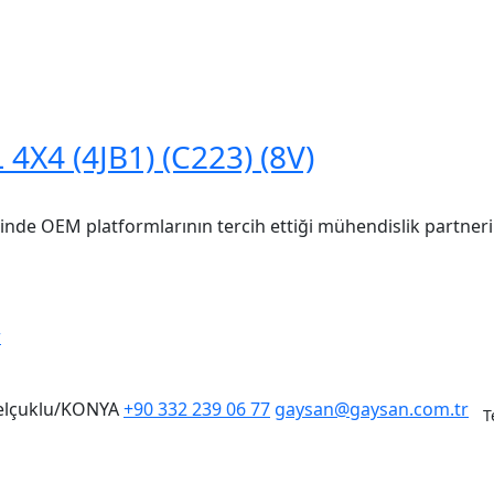
4X4 (4JB1) (C223) (8V)
inde OEM platformlarının tercih ettiği mühendislik partneri
r
Selçuklu/KONYA
+90 332 239 06 77
gaysan@gaysan.com.tr
T