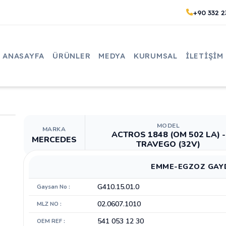
+90 332 2
ANASAYFA
ÜRÜNLER
MEDYA
KURUMSAL
İLETIŞIM
MODEL
MARKA
ACTROS 1848 (OM 502 LA) -
MERCEDES
TRAVEGO (32V)
EMME-EGZOZ GAYDI
G410.15.01.0
Gaysan No :
02.0607.1010
MLZ NO :
541 053 12 30
OEM REF :