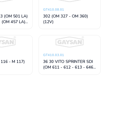
GT410.08.01
3 (OM 501 LA)
302 (OM 327 - OM 360)
 (OM 457 LA)
(12V)
Lİ
GT410.03.01
 116 - M 117)
36 30 VITO SPRINTER SDI
(OM 611 - 612 - 613 - 646)
E200, C180, C200 (M 111)
(16V)