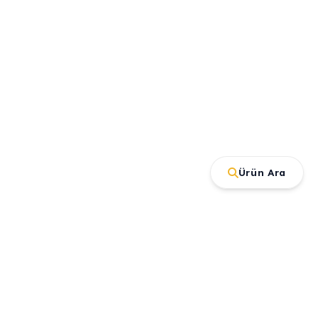
Ürün Ara
İletişim
Büyükkayacık OSB Mah. Kırım Cad.
No:3/1 Selçuklu/KONYA