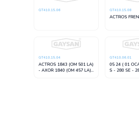
GT410.15.06
GT410.15.08
ACTROS FREN 
GT410.15.04
GT410.06.01
ACTROS 1843 (OM 501 LA)
05 24 ( 01 OC
- AXOR 1840 (OM 457 LA)
S - 280 SE - 2
(24V) TAMAMI SİYAH
SEL (MANDA), 
(12V)