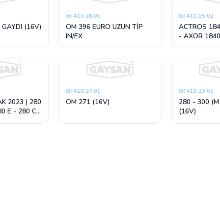
GT410.28.01
GT410.15.02
GAYDI (16V)
OM 396 EURO UZUN TİP
ACTROS 184
IN/EX
- AXOR 1840
(24V) ORİNG
GT410.27.01
GT410.23.01
AK 2023 ) 280
OM 271 (16V)
280 - 300 (M
80 E - 280 CE
(16V)
(M 110)