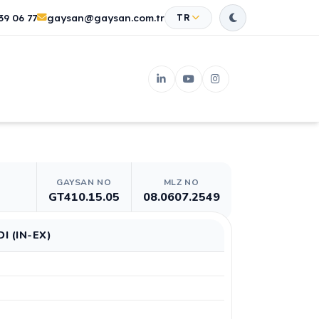
39 06 77
gaysan@gaysan.com.tr
TR
GAYSAN NO
MLZ NO
GT410.15.05
08.0607.2549
 (IN-EX)