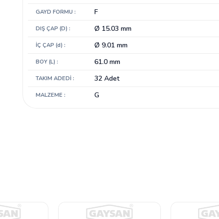
F
GAYD FORMU :
Ø 15.03 mm
DIŞ ÇAP (D) :
Ø 9.01 mm
İÇ ÇAP (d) :
61.0 mm
BOY (L) :
32 Adet
TAKIM ADEDİ :
G
MALZEME :