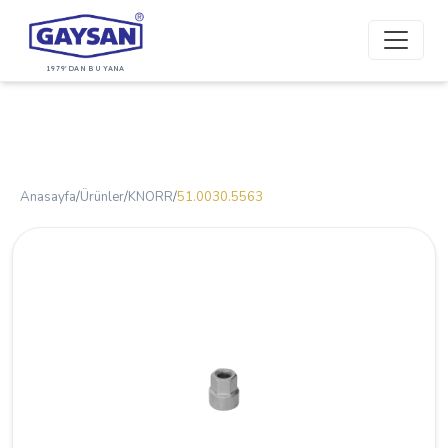
1979'DAN BU YANA
Anasayfa
/
Ürünler
/
KNORR
/
51.0030.5563