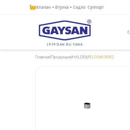
Клапан
•
Втулка
•
Седло
|
Суппорт
1979'DAN BU YANA
Главная
/
Продукция
/
HALDEX
/
81.0040.8582