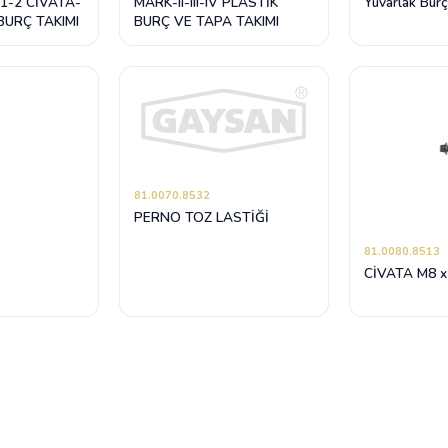
1-2 CİVATA-
MARK-II-III-IV PLASTİK
Yuvarlak Burç
BURÇ TAKIMI
BURÇ VE TAPA TAKIMI
81.0070.8532
PERNO TOZ LASTİĞİ
81.0080.8513
CİVATA M8 x