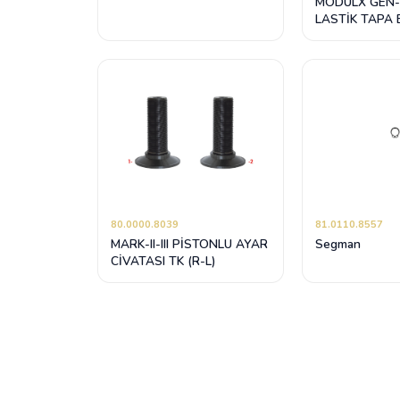
MODULX GEN-
LASTİK TAPA 
80.0000.8039
81.0110.8557
MARK-II-III PİSTONLU AYAR
Segman
CİVATASI TK (R-L)