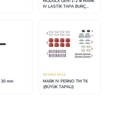
MODULX GEN-1-2 & MARK
IV LASTİK TAPA BURÇ
TAKIMI
80.0000.8022
 30 mm
MARK IV PERNO TM TK
(BÜYÜK TAPALI)