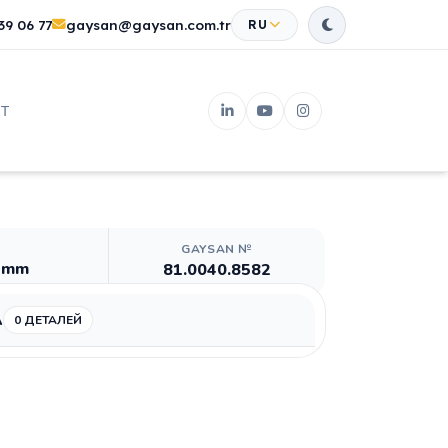
39 06 77
gaysan@gaysan.com.tr
RU
Т
GAYSAN №
0 mm
81.0040.8582
А
0 ДЕТАЛЕЙ