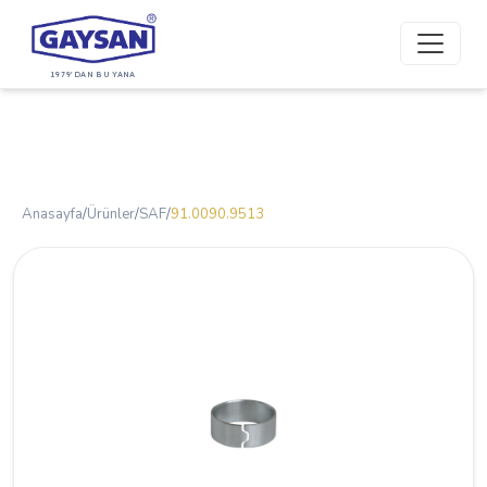
1979'DAN BU YANA
Anasayfa
/
Ürünler
/
SAF
/
91.0090.9513