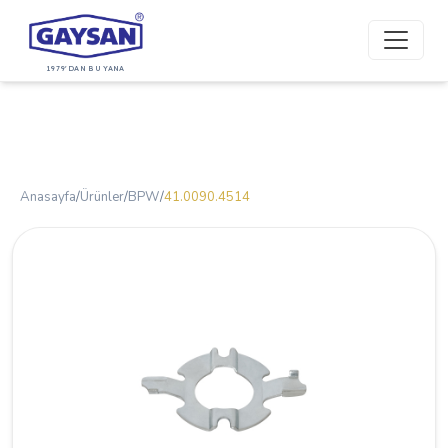
1979'DAN BU YANA
Anasayfa
/
Ürünler
/
BPW
/
41.0090.4514