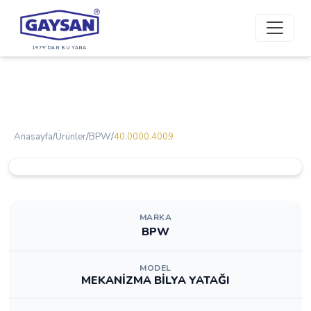
1979'DAN BU YANA
Anasayfa
/
Ürünler
/
BPW
/
40.0000.4009
MARKA
BPW
MODEL
MEKANİZMA BİLYA YATAĞI