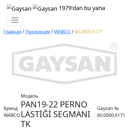
1979'dan bu yana
Главная
/
Продукция
/
WABCO
/
60.0000.6171
Модель
PAN19-22 PERNO
Бренд
Gaysan №
LASTİĞİ SEGMANI
WABCO
60.0000.6171
TK