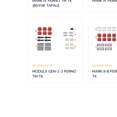
MARK IV PERNO TM TK
MARK IV PER
(BÜYÜK TAPALI)
80.0000.8024
80.0000.8040
MODULX GEN-1-2 PERNO
MARK-II-III P
TM TK
TK