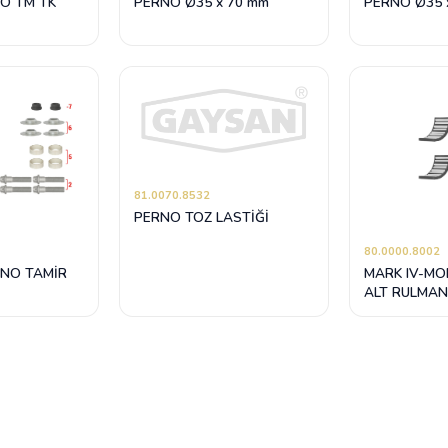
NO TM TK
PERNO Ø35 x 70 mm
PERNO Ø35 
81.0070.8532
PERNO TOZ LASTİĞİ
80.0000.8002
ERNO TAMİR
MARK IV-MO
ALT RULMAN