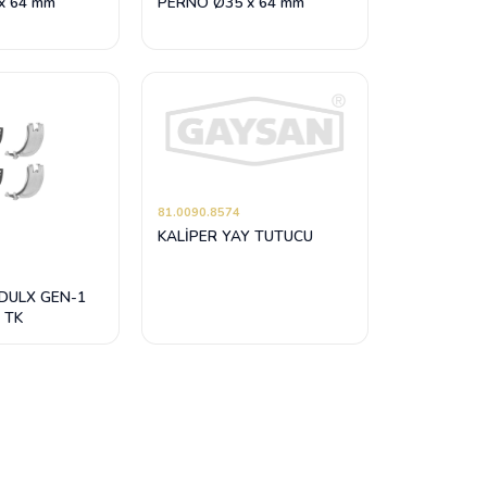
x 64 mm
PERNO Ø35 x 64 mm
81.0090.8574
KALİPER YAY TUTUCU
DULX GEN-1
 TK