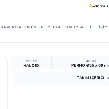
+90 332 2
ANASAYFA
ÜRÜNLER
MEDYA
KURUMSAL
İLETIŞIM
MARKA
MODEL
PERNO Ø35 x 69 m
HALDEX
TAKIM İÇERİĞİ
0