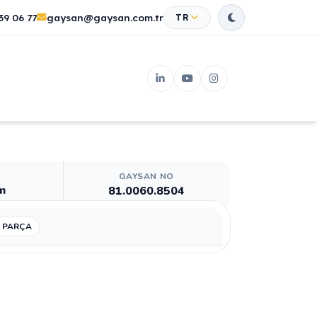
39 06 77
gaysan@gaysan.com.tr
TR
GAYSAN NO
m
81.0060.8504
 PARÇA