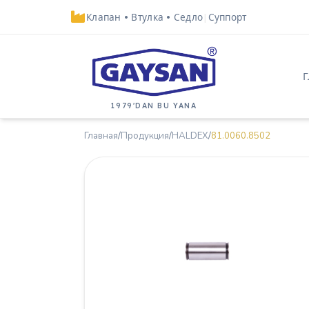
Клапан
•
Втулка
•
Седло
|
Суппорт
1979'DAN BU YANA
Главная
/
Продукция
/
HALDEX
/
81.0060.8502