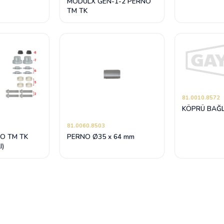
MODULX GEN-1-2 PERNO
TM TK
81.0010.8572
KÖPRÜ BAĞL
81.0060.8503
NO TM TK
PERNO Ø35 x 64 mm
I)