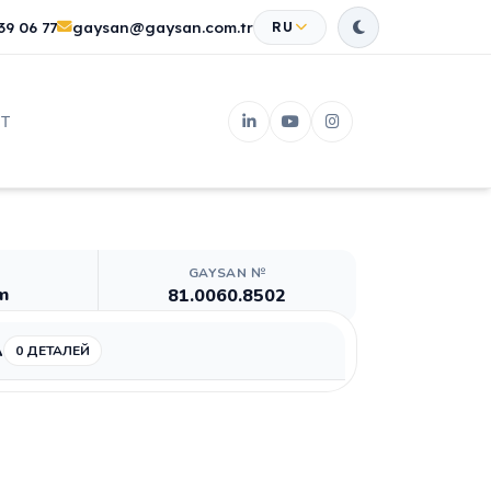
39 06 77
gaysan@gaysan.com.tr
RU
Т
GAYSAN №
m
81.0060.8502
А
0 ДЕТАЛЕЙ