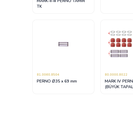
MARK-II-III PERNO TAMİR
TK
81.0060.8504
80.0000.8022
PERNO Ø35 x 69 mm
MARK IV PER
(BÜYÜK TAPAL