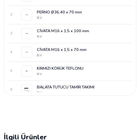
PERNO Ø36,40 x 70 mm
2
B.V
CİVATA M16 x 1,5 x 100 mm
3
B.V
CİVATA M16 x 1,5 x 70 mm
4
B.V
KIRMIZI KÖRÜK TEFLONU
5
B.V
BALATA TUTUCU TAMİR TAKIMI
6
B.V
İlgili Ürünler