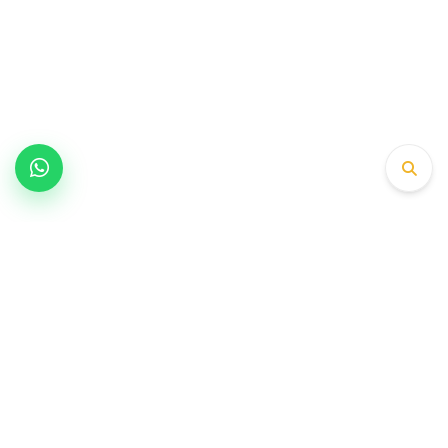
1979’dan bu yana supap, gayd ve valf
üretiminde OEM platformlarının tercih ettiği
mühendislik partneri.