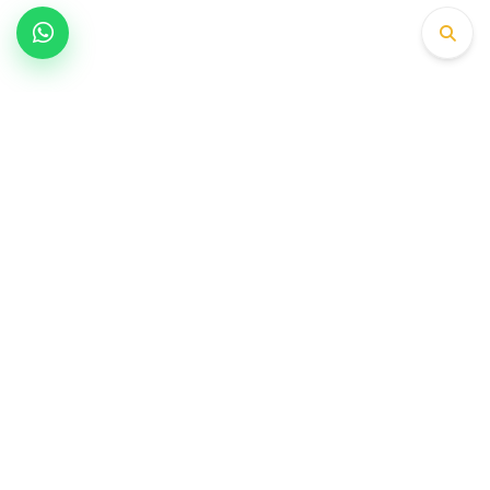
1979’dan bu yana supap, gayd ve valf
üretiminde OEM platformlarının tercih ettiği
mühendislik partneri.
Menü
İletişim
Anasayfa
Büyükkayacık OSB