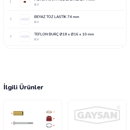
1
B.V
BEYAZ TOZ LASTİK 74 mm
2
B.V
TEFLON BURÇ Ø18 x Ø16 x 10 mm
3
B.V
İlgili Ürünler