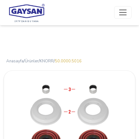
1979'DAN BU YANA
Anasayfa
/
Ürünler
/
KNORR
/
50.0000.5016