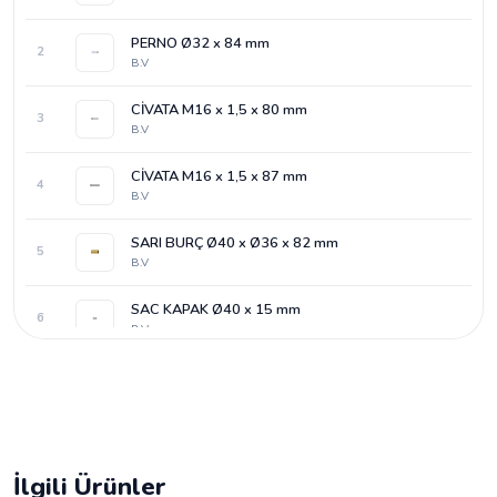
PERNO Ø32 x 84 mm
2
B.V
CİVATA M16 x 1,5 x 80 mm
3
B.V
CİVATA M16 x 1,5 x 87 mm
4
B.V
SARI BURÇ Ø40 x Ø36 x 82 mm
5
B.V
SAC KAPAK Ø40 x 15 mm
6
B.V
SAC KAPAK Ø50 x 28 mm
7
B.V
O-RİNG Ø47,29 x 2,62 mm
8
B.V
İlgili Ürünler