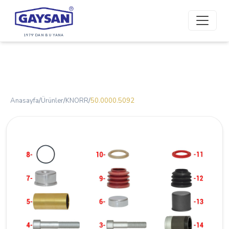
1979'DAN BU YANA
Anasayfa
/
Ürünler
/
KNORR
/
50.0000.5092