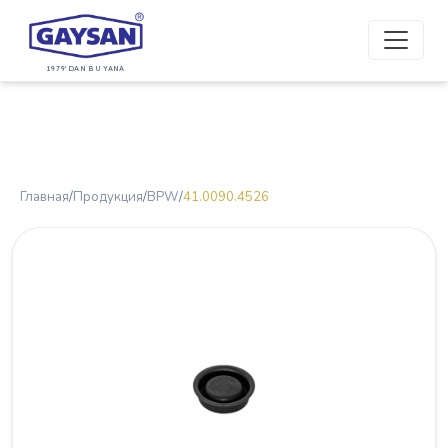
1979'DAN BU YANA
Главная
/
Продукция
/
BPW
/
41.0090.4526