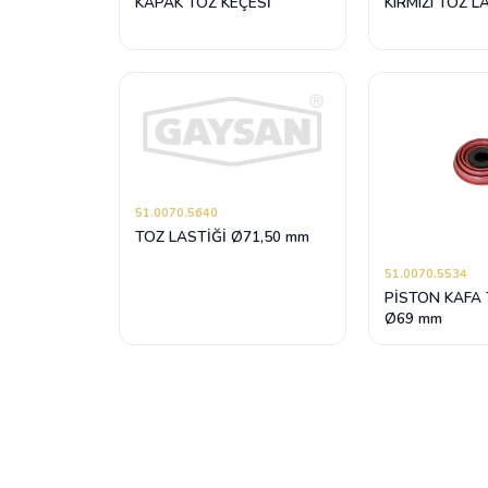
KAPAK TOZ KEÇESİ
KIRMIZI TOZ L
51.0070.5640
TOZ LASTİĞİ Ø71,50 mm
51.0070.5534
PİSTON KAFA 
Ø69 mm