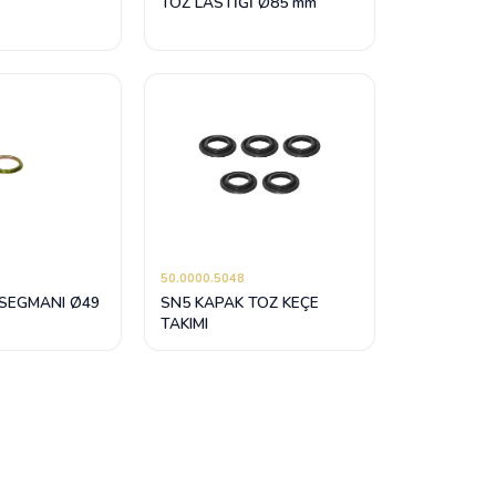
TOZ LASTİĞİ Ø85 mm
50.0000.5048
 SEGMANI Ø49
SN5 KAPAK TOZ KEÇE
TAKIMI