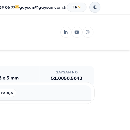
39 06 77
gaysan@gaysan.com.tr
TR
GAYSAN NO
 x 5 mm
51.0050.5643
 PARÇA