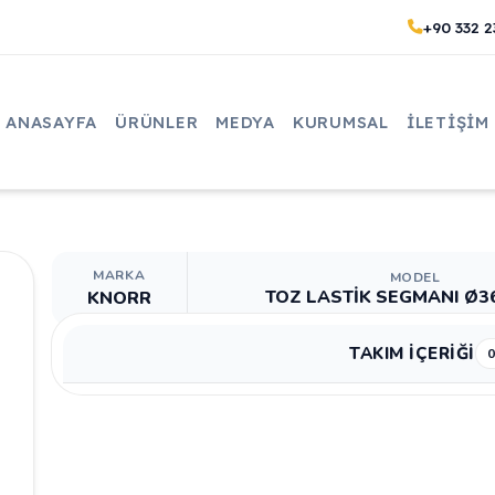
+90 332 2
ANASAYFA
ÜRÜNLER
MEDYA
KURUMSAL
İLETIŞIM
MARKA
MODEL
TOZ LASTİK SEGMANI Ø36
KNORR
TAKIM İÇERİĞİ
0