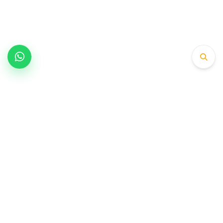
1979’dan bu yana supap, gayd ve valf
üretiminde OEM platformlarının tercih ettiği
mühendislik partneri.