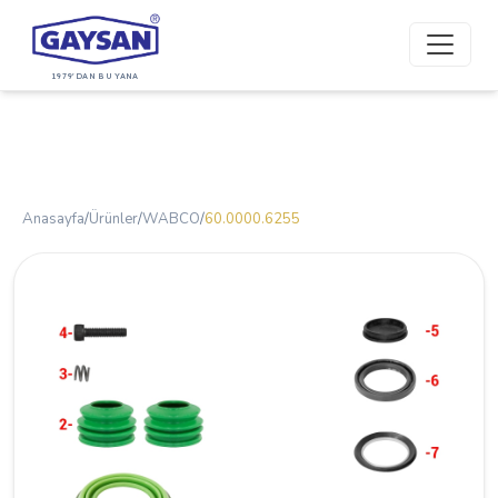
1979'DAN BU YANA
Anasayfa
/
Ürünler
/
WABCO
/
60.0000.6255