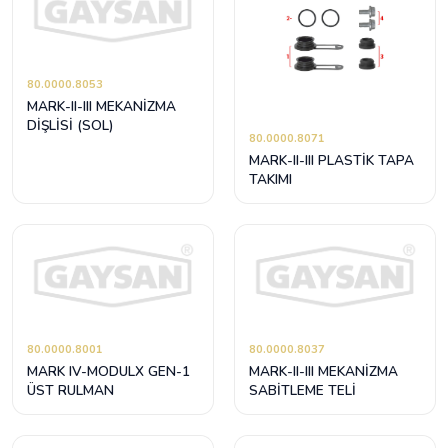
80.0000.8053
MARK-II-III MEKANİZMA
DİŞLİSİ (SOL)
80.0000.8071
MARK-II-III PLASTİK TAPA
TAKIMI
80.0000.8001
80.0000.8037
MARK IV-MODULX GEN-1
MARK-II-III MEKANİZMA
ÜST RULMAN
SABİTLEME TELİ