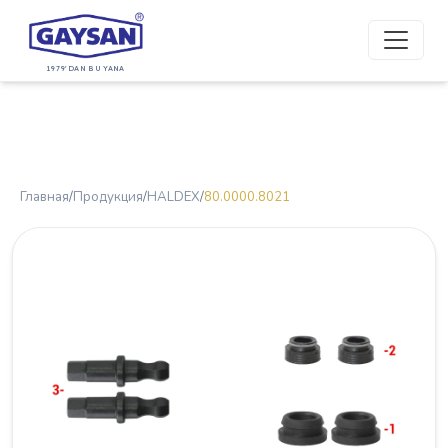
1979'DAN BU YANA
Главная
/
Продукция
/
HALDEX
/
80.0000.8021