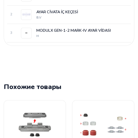
AYAR CİVATA İÇ KEÇESİ
2
B.V
MODULX GEN-1-2 MARK-IV AYAR VİDASI
3
H
Похожие товары