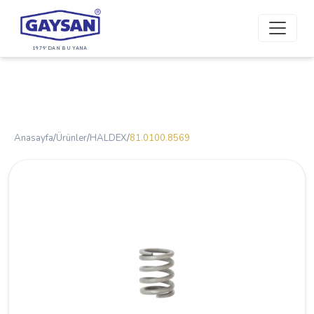
1979'DAN BU YANA
Anasayfa
/
Ürünler
/
HALDEX
/
81.0100.8569