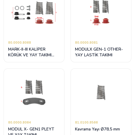
80.0000.8068
80.0000.8081
MARK-II-III KALİPER
MODULX GEN-1 OTHER-
KÖRÜK VE YAY TAKIMI
YAY LASTİK TAKIMI
(78,5mm)
80.0000.8064
81.0100.8566
MODUL X- GEN1 PLEYT
Kavrama Yayı Ø78,5 mm
VE YAY TAKIMI