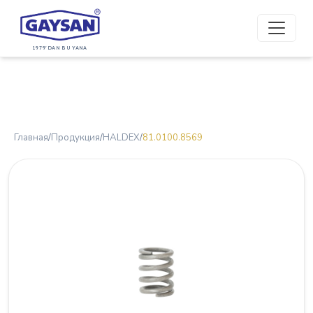
1979'DAN BU YANA
Главная
/
Продукция
/
HALDEX
/
81.0100.8569