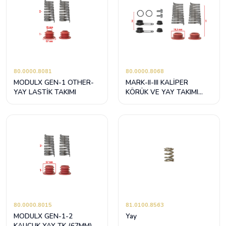
80.0000.8081
80.0000.8068
MODULX GEN-1 OTHER-
MARK-II-III KALİPER
YAY LASTİK TAKIMI
KÖRÜK VE YAY TAKIMI
(78,5mm)
80.0000.8015
81.0100.8563
MODULX GEN-1-2
Yay
KAUÇUK YAY TK (67MM)